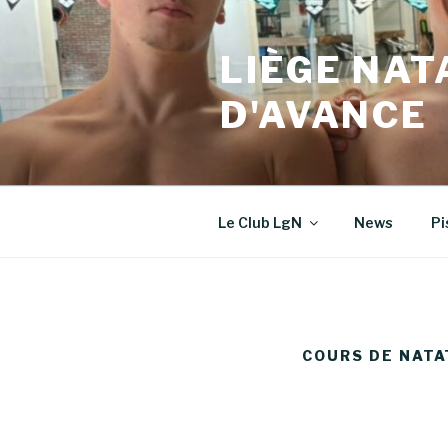
Aller
au
LIÈGE NAT
contenu
principal
D'AVANCE
Le Club LgN
News
Pi
COURS DE NATA