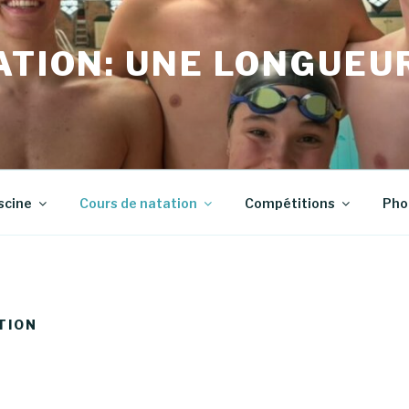
ATION: UNE LONGUEU
scine
Cours de natation
Compétitions
Pho
TION