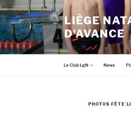
Aller
au
LIÈGE NAT
contenu
principal
D'AVANCE
Le Club LgN
News
Pi
PHOTOS FÊTE L