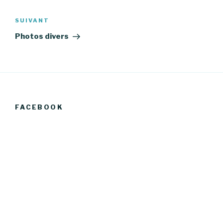
Navigation
de
Article
SUIVANT
l’article
suivant
Photos divers
FACEBOOK