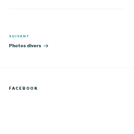
Navigation
de
Article
SUIVANT
l’article
suivant
Photos divers
FACEBOOK