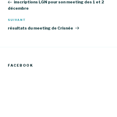
précédent
inscriptions LGN pour son meeting des 1 et 2
l’article
décembre
Article
SUIVANT
suivant
résultats du meeting de Crisnée
FACEBOOK