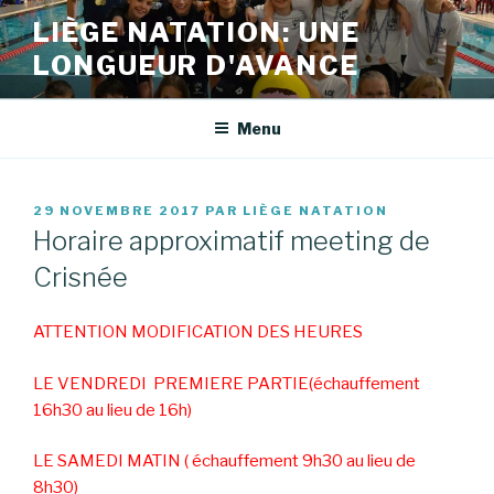
Aller
LIÈGE NATATION: UNE
au
LONGUEUR D'AVANCE
contenu
principal
Menu
PUBLIÉ
29 NOVEMBRE 2017
PAR
LIÈGE NATATION
LE
Horaire approximatif meeting de
Crisnée
ATTENTION MODIFICATION DES HEURES
LE VENDREDI PREMIERE PARTIE(échauffement
16h30 au lieu de 16h)
LE SAMEDI MATIN ( échauffement 9h30 au lieu de
8h30)