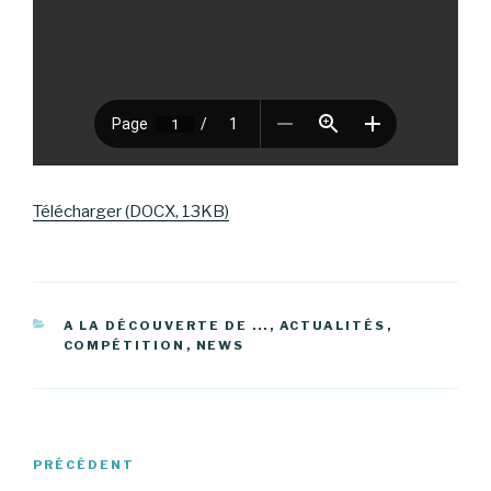
Télécharger (DOCX, 13KB)
CATÉGORIES
A LA DÉCOUVERTE DE ...
,
ACTUALITÉS
,
COMPÉTITION
,
NEWS
Navigation
Article
PRÉCÉDENT
de