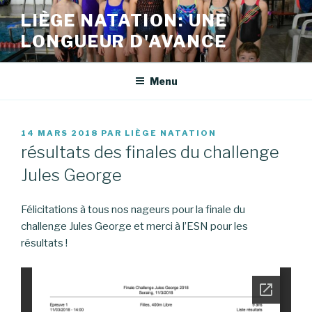
Aller
LIÈGE NATATION: UNE
au
LONGUEUR D'AVANCE
contenu
principal
Menu
PUBLIÉ
14 MARS 2018
PAR
LIÈGE NATATION
LE
résultats des finales du challenge
Jules George
Félicitations à tous nos nageurs pour la finale du
challenge Jules George et merci à l’ESN pour les
résultats !