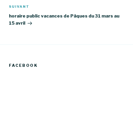
Article
SUIVANT
suivant
horaire public vacances de Pâques du 31 mars au
15 avril
FACEBOOK