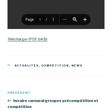
Télécharger (PDF, 6KB)
CATÉGORIES
ACTUALITÉS
,
COMPÉTITION
,
NEWS
Navigation
Article
PRÉCÉDENT
de
précédent
horaire carnaval groupes précompétition et
l’article
compétition