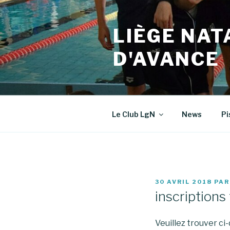
Aller
au
LIÈGE NAT
contenu
principal
D'AVANCE
Le Club LgN
News
Pi
PUBLIÉ
30 AVRIL 2018
PA
LE
inscription
Veuillez trouver ci