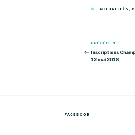
CATÉGORIES
ACTUALITÉS
,
C
Navigation
Article
PRÉCÉDENT
de
précédent
Inscriptions Champ
12 mai 2018
l’article
FACEBOOK