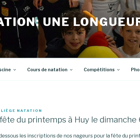
ATION: UNE LONGUEU
scine
Cours de natation
Compétitions
Pho
R
LIÈGE NATATION
s fête du printemps à Huy le dimanche
-dessous les inscriptions de nos nageurs pour la fête du pr