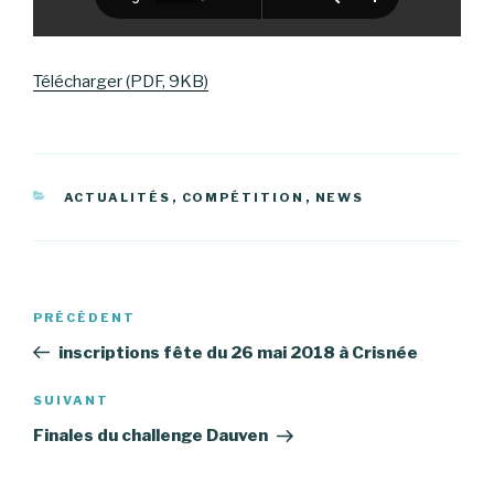
Télécharger (PDF, 9KB)
CATÉGORIES
ACTUALITÉS
,
COMPÉTITION
,
NEWS
Navigation
Article
PRÉCÉDENT
de
précédent
inscriptions fête du 26 mai 2018 à Crisnée
l’article
Article
SUIVANT
suivant
Finales du challenge Dauven