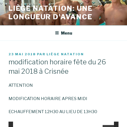
Aller
LIÈGE NATATION: UNE
au
LONGUEUR D'AVANCE
contenu
principal
Menu
PUBLIÉ
23 MAI 2018
PAR
LIÈGE NATATION
LE
modification horaire fête du 26
mai 2018 à Crisnée
ATTENTION
MODIFICATION HORAIRE APRES MIDI
ECHAUFFEMENT 12H30 AU LIEU DE 13H30