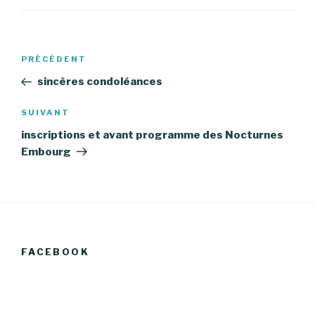
Navigation
Article
PRÉCÉDENT
de
précédent
sincères condoléances
l’article
Article
SUIVANT
suivant
inscriptions et avant programme des Nocturnes
Embourg
FACEBOOK