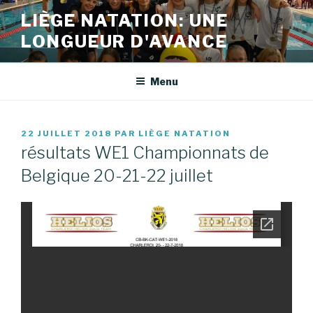
Aller
LIÈGE NATATION: UNE
au
LONGUEUR D'AVANCE
contenu
principal
Menu
PUBLIÉ
22 JUILLET 2018
PAR
LIÈGE NATATION
LE
résultats WE1 Championnats de
Belgique 20-21-22 juillet