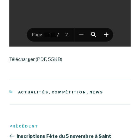
Télécharger (PDF, 55KB)
CATÉGORIES
ACTUALITÉS
,
COMPÉTITION
,
NEWS
Navigation
Article
PRÉCÉDENT
de
précédent
inscriptions Fête du 5 novembre à Saint