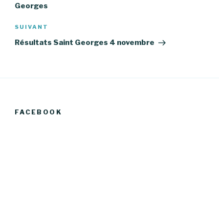
l’article
Georges
Article
SUIVANT
suivant
Résultats Saint Georges 4 novembre
FACEBOOK