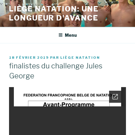
Aller
LIÈGE NATATION: UNE
au
LONGUEUR D'AVANCE
contenu
principal
Menu
PUBLIÉ
18 FÉVRIER 2019
PAR
LIÈGE NATATION
LE
finalistes du challenge Jules
George