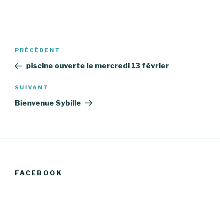
Navigation
Article
PRÉCÉDENT
de
précédent
piscine ouverte le mercredi 13 février
l’article
Article
SUIVANT
suivant
Bienvenue Sybille
FACEBOOK