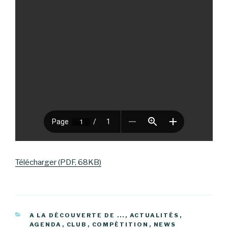
Télécharger (PDF, 68KB)
CATÉGORIES
A LA DÉCOUVERTE DE ...
,
ACTUALITÉS
,
AGENDA
,
CLUB
,
COMPÉTITION
,
NEWS