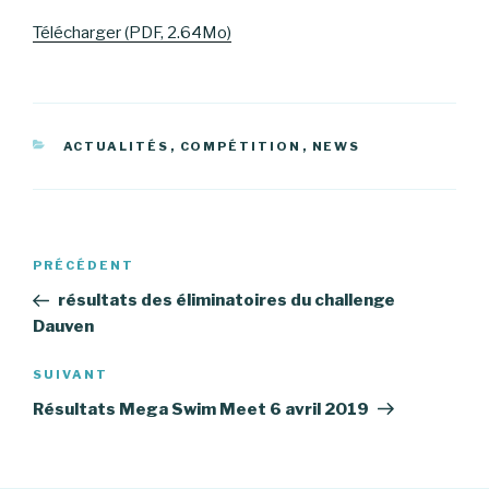
Télécharger (PDF, 2.64Mo)
CATÉGORIES
ACTUALITÉS
,
COMPÉTITION
,
NEWS
Navigation
Article
PRÉCÉDENT
de
précédent
résultats des éliminatoires du challenge
l’article
Dauven
Article
SUIVANT
suivant
Résultats Mega Swim Meet 6 avril 2019