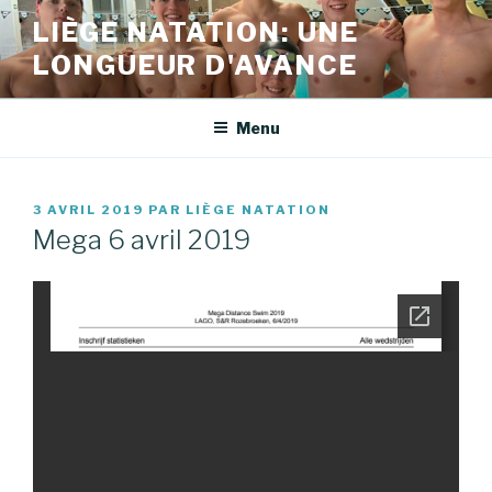
Aller
LIÈGE NATATION: UNE
au
LONGUEUR D'AVANCE
contenu
principal
Menu
PUBLIÉ
3 AVRIL 2019
PAR
LIÈGE NATATION
LE
Mega 6 avril 2019