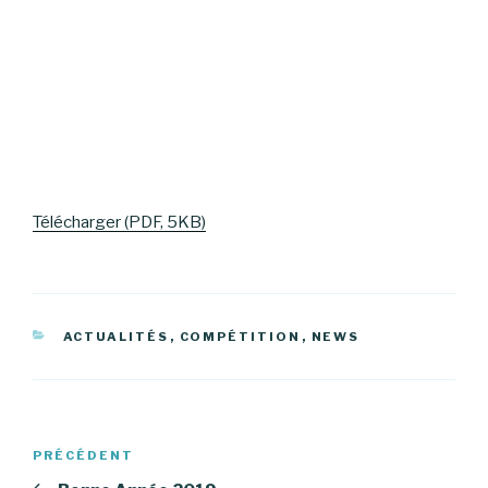
Télécharger (PDF, 5KB)
CATÉGORIES
ACTUALITÉS
,
COMPÉTITION
,
NEWS
Navigation
Article
PRÉCÉDENT
de
précédent