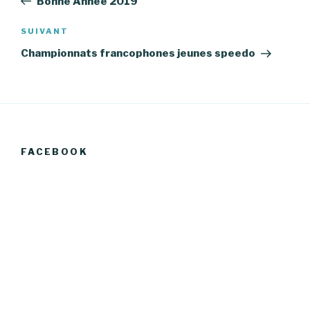
Bonne Année 2019
l’article
Article
SUIVANT
suivant
Championnats francophones jeunes speedo
FACEBOOK