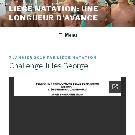
Aller
LIÈGE NATATION: UNE
au
LONGUEUR D'AVANCE
contenu
principal
Menu
PUBLIÉ
7 JANVIER 2019
PAR
LIÈGE NATATION
LE
Challenge Jules George