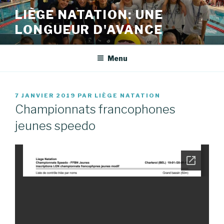
Aller
LIÈGE NATATION: UNE
au
LONGUEUR D'AVANCE
contenu
principal
Menu
PUBLIÉ
7 JANVIER 2019
PAR
LIÈGE NATATION
LE
Championnats francophones
jeunes speedo