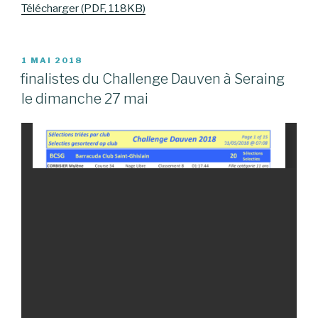
Télécharger (PDF, 118KB)
PUBLIÉ
1 MAI 2018
LE
finalistes du Challenge Dauven à Seraing
le dimanche 27 mai