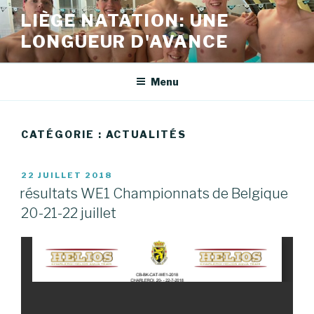
Aller
LIÈGE NATATION: UNE
au
LONGUEUR D'AVANCE
contenu
principal
Menu
CATÉGORIE :
ACTUALITÉS
PUBLIÉ
22 JUILLET 2018
LE
résultats WE1 Championnats de Belgique
20-21-22 juillet