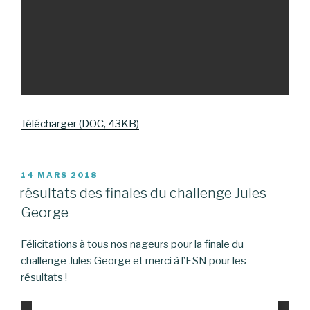
Télécharger (DOC, 43KB)
PUBLIÉ
14 MARS 2018
LE
résultats des finales du challenge Jules
George
Félicitations à tous nos nageurs pour la finale du
challenge Jules George et merci à l’ESN pour les
résultats !