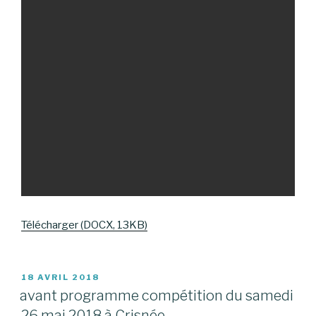
Télécharger (DOCX, 13KB)
PUBLIÉ
18 AVRIL 2018
LE
avant programme compétition du samedi
26 mai 2018 à Crisnée.